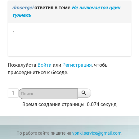
dmsergei
ответил в теме
Не включается один
туннель
1
Пожалуйста
Войти
или
Регистрация
, чтобы
присоединиться к беседе.
1
Время создания страницы: 0.074 секунд
По работе сайта пишите на
vpnki.service@gmail.com
.