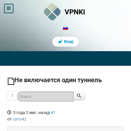
VPNKI
Вход
Не включается один туннель
1
5 года 2 мес. назад
#1
от
carry42